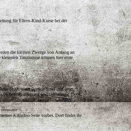
leitung für Eltern-Kind-Kurse bei der
erden die kleinen Zwerge von Anfang an
e kleinsten Tanzmäuse können hier erste
rise Spaß, einer Portion Spiel und einer
raktische Gebärden auf und bekommen Tipps,
einer Kikudoo-Seite vorbei. Dort findet ihr