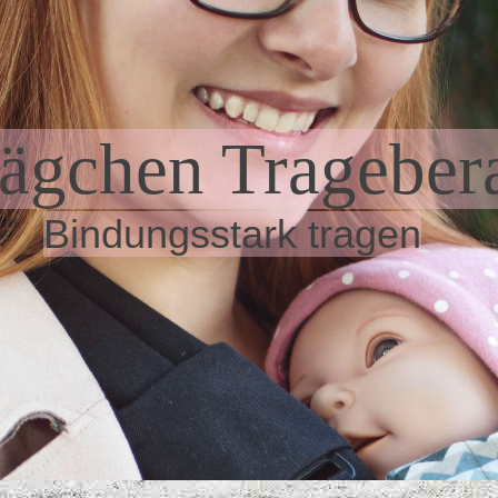
rägchen Trageber
Bindungsstark tragen