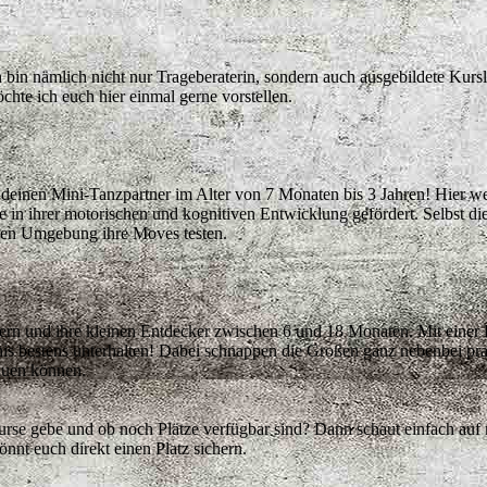
ch bin nämlich nicht nur Trageberaterin, sondern auch ausgebildete Kurs
te ich euch hier einmal gerne vorstellen.
einen Mini-Tanzpartner im Alter von 7 Monaten bis 3 Jahren! Hier w
 in ihrer motorischen und kognitiven Entwicklung gefördert. Selbst di
eren Umgebung ihre Moves testen.
tern und ihre kleinen Entdecker zwischen 6 und 18 Monaten. Mit einer P
is bestens unterhalten! Dabei schnappen die Großen ganz nebenbei p
bauen können.
rse gebe und ob noch Plätze verfügbar sind? Dann schaut einfach auf m
önnt euch direkt einen Platz sichern.