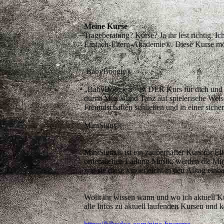
Meine Kurse
Trageberatung? Kurse? Ja ihr lest richtig. I
Einfach-Eltern-Akademie®. Diese Kurse möch
BabyBoogie®
„BabyBoogie®“ ist DER Kurs für dich und d
durch Musik und Tanz auf spielerische Weise
Freundschaften schließen und in einer sich
MiniSigns®
MiniSigns® ist ein zauberhafter Kurs für El
ordentlichen Ladung Musik, werden die Min
wie sie diese kinderleicht in den Alltag ein
Wollt ihr wissen wann und wo ich aktuell Ku
alle Infos zu aktuell laufenden Kursen und k